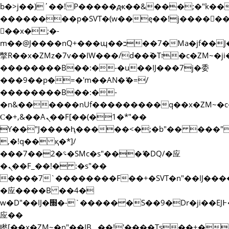
b�>j��)΄��!P�����ԫ��&���;�"k��B�޶�
��������p�SVT�(w��ę��!j�����
��x�;�-
m��@J����nQ+���պ��כ��7�Ma�jf��J��ͱ4j���Ѳ�
撆R��x�ZMz�7v��IW���/d��ٞ�Тז�c�ZM~�ji�� ߒ��sQz�����Ԡ��DW��3�De�n"��M�+/
��������B��:�-�u��IJ���7j�委
���9��p�=�'m��AN�ޭ�=/
��������B��:�-
�n&������nUf���������q��x�ZM~�
Ϲ�+,&��Ὰܢ��F[��(�1�*"��
ϒ��"J����ԧ�����<�;�b"�� ���"j�����ܢ
,�!q�� қ�*]/
���؝�2��7�SMc�s"���ޭ�DQ/�应
�ܢ��F_��!� :�s"��
����7`��������F��+�SVT�n"��IJ����
�应����B ��4�
w�D"��IJ�׭�-`������S��9�Dr�ji��EJ߅��gJ�
应��
矁[��x�ZM~�n"��IB؃��!'����Тѕ��+��(m��IK�ʭ�/|