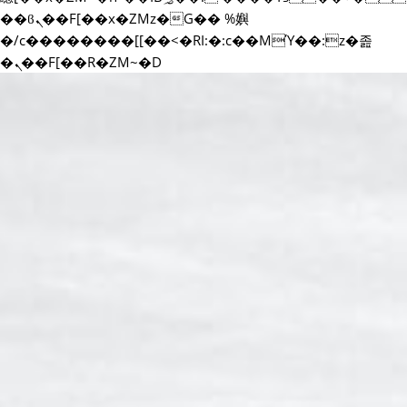
��ϐܢ��F[��x�ZMz�G�� %嬩
�/c��������[[��<�RI:�:c��MΎ��:z�졾
�ܢ��F[��R�ZM~�D